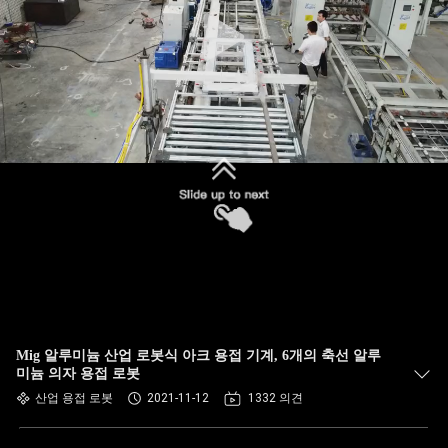
하
여
공
장
여
행
품
질
Mig 알루미늄 산업 로봇식 아크 용접 기계, 6개의 축선 알루
관
미늄 의자 용접 로봇
산업 용접 로봇
2021-11-12
1332 의견
리