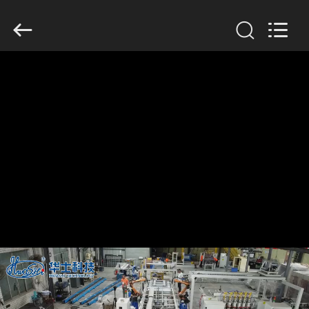
2016
-
2026
GUANGDONG
HWASHI
TECHNOLOGY
INC..
All
집
Rights
Reserved.
제
품
우
리
에
대