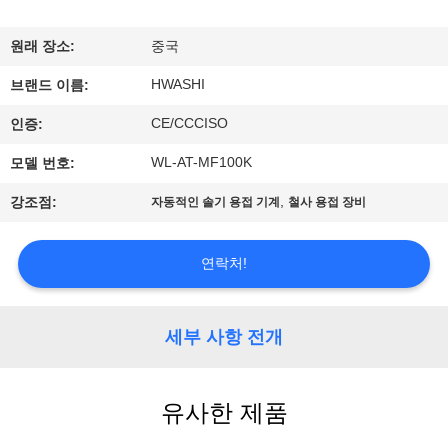
하
여
원래 장소:
중국
HWASHI
브랜드 이름:
공
CE/CCCISO
인증:
장
WL-AT-MF100K
모델 번호:
여
,
강조점:
자동적인 솔기 용접 기계
철사 용접 장비
행
연락처!
품
질
세부 사항 전개
관
유사한 제품
리