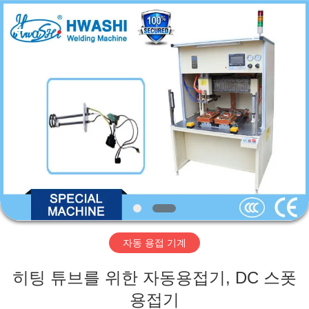
2016
-
2026
GUANGDONG
HWASHI
TECHNOLOGY
INC..
All
집
Rights
Reserved.
제
품
우
리
자동 용접 기계
에
히팅 튜브를 위한 자동용접기, DC 스폿
대
용접기