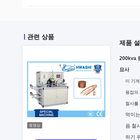
관련 상품
제품 
200kv
묘사
이 기계
용접의 
철사를 
먹이는
동영상
음 철
하기 