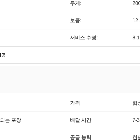
무게:
20
보증:
12
서비스 수명:
8-
접공
가격
협
배달 시간
 되는 포장
7
공급 능력
한달