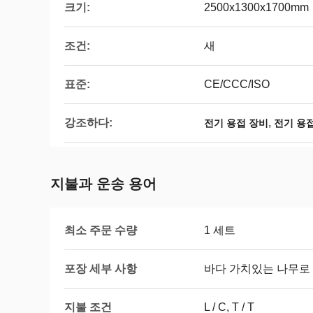
크기:
2500x1300x1700mm
조건:
새
표준:
CE/CCC/ISO
강조하다:
,
전기 용접 장비
전기 용
지불과 운송 용어
최소 주문 수량
1 세트
포장 세부 사항
바다 가치있는 나무로
지불 조건
L / C, T / T