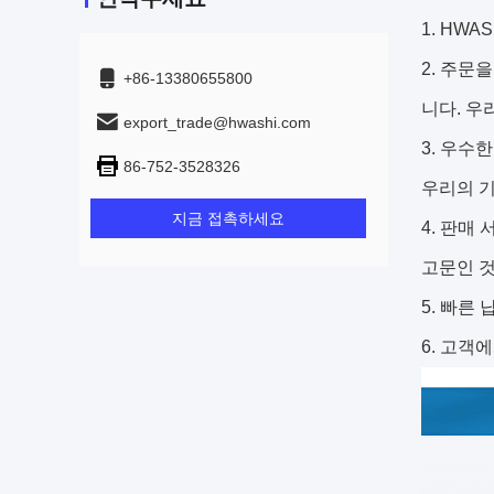
1. HW
2. 주문
+86-13380655800
니다. 우
export_trade@hwashi.com
3. 우수
86-752-3528326
우리의 기
지금 접촉하세요
4. 판매
고문인 것
5. 빠른
6. 고객