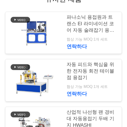
연
파나소닉 용접원과 트
락
랜스 EI 라미네이션 코
어 자동 술래잡기 용접
주
기
협상 가능 MOQ:1개 세트
세
연락하다
요
자동 피드와 핵심을 위
한 전자동 회전 테이블
뉴
점 용접기
스
협상 가능 MOQ:1개 세트
연락하다
경
산업적 나선형 팬 경비
우
대 자동용접기 두배 기
지 HWASHI