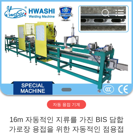
2016
-
2026
GUANGDONG
HWASHI
TECHNOLOGY
INC..
All
집
Rights
Reserved.
제
품
우
리
자동 용접 기계
에
16m 자동적인 지류를 가진 BIS 담합
대
가로장 용접을 위한 자동적인 점용접