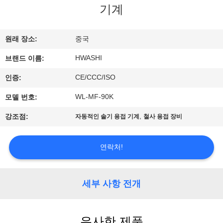
하
기계
여
원래 장소:
중국
공
HWASHI
브랜드 이름:
장
CE/CCC/ISO
인증:
여
WL-MF-90K
모델 번호:
행
,
강조점:
자동적인 솔기 용접 기계
철사 용접 장비
품
연락처!
질
세부 사항 전개
관
리
유사한 제품