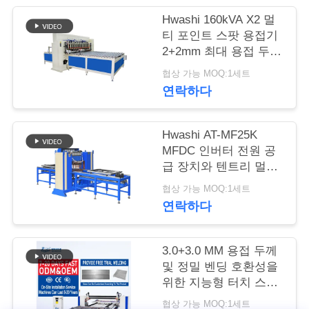
Hwashi 160kVA X2 멀
연
티 포인트 스팟 용접기
2+2mm 최대 용접 두께
락
와 자동 이동 팔
협상 가능 MOQ:1세트
주
연락하다
세
요
Hwashi AT-MF25K
MFDC 인버터 전원 공
급 장치와 텐트리 멀티
스팟 용접기
뉴
협상 가능 MOQ:1세트
연락하다
스
3.0+3.0 MM 용접 두께
경
및 정밀 벤딩 호환성을
위한 지능형 터치 스크
우
린 컨트롤러가 장착된
협상 가능 MOQ:1세트