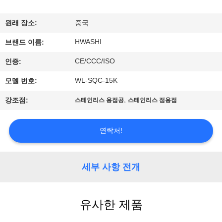
하
여
원래 장소:
중국
HWASHI
브랜드 이름:
공
CE/CCC/ISO
인증:
장
WL-SQC-15K
모델 번호:
여
,
강조점:
스테인리스 용접공
스테인리스 점용접
행
연락처!
품
질
세부 사항 전개
관
유사한 제품
리