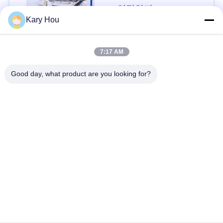
테이블 스폿 용접기
연락하다
블
Kary Hou
로
모든
7:17 AM
그
Good day, what product are you looking for?
점 용접기
철망 용접기
인
콘덴서 용접기
싱크 용접기
용
문
IBC 용접기
산업 용접 로봇
을
축전기 출력 용접 기
요
dc 용접 기계
계
구
하