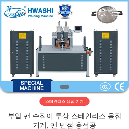
2016
-
2026
GUANGDONG
HWASHI
TECHNOLOGY
INC..
All
집
Rights
Reserved.
제
품
우
리
스테인리스 용접 기계
에
부엌 팬 손잡이 투상 스테인리스 용접
대
기계, 팬 반점 용접공