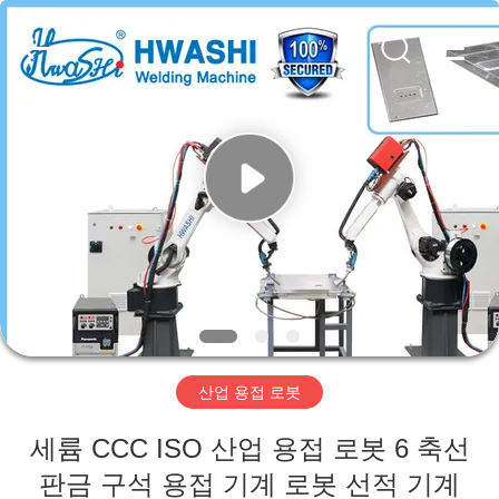
2016
-
2026
GUANGDONG
HWASHI
TECHNOLOGY
INC..
All
집
Rights
Reserved.
제
품
우
리
산업 용접 로봇
에
세륨 CCC ISO 산업 용접 로봇 6 축선
대
판금 구석 용접 기계 로봇 선적 기계