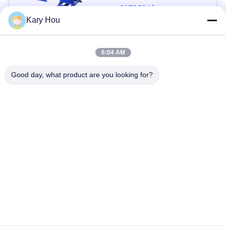
연락하다
블
Kary Hou
로
모든
6:04 AM
그
Good day, what product are you looking for?
점 용접기
철망 용접기
인
콘덴서 용접기
싱크 용접기
용
문
IBC 용접기
산업 용접 로봇
을
축전기 출력 용접 기
요
dc 용접 기계
계
구
하