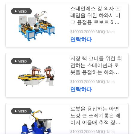
스테인레스 강 의자 프
연
레임을 위한 하와시 미
그 용접용 로보트 6 주
락
축
$10000-20000 MOQ:1/set
주
연락하다
세
요
저장 랙 코너를 위한 회
전하는 스테이션과 로
봇을 용접하는 하와시
자동 미그 술래잡기
뉴
$10000-20000 MOQ:1/set
연락하다
스
로봇을 용접하는 아연
경
도강 큰 쓰레기통은 레
이저 이음매 추적 장치
우
의 환경을 설정합니다
$10000-20000 MOQ:1/set