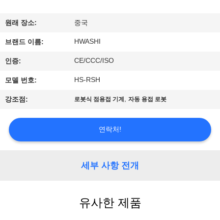
하
여
원래 장소:
중국
HWASHI
브랜드 이름:
공
CE/CCC/ISO
인증:
장
HS-RSH
모델 번호:
여
,
강조점:
로봇식 점용접 기계
자동 용접 로봇
행
연락처!
품
질
세부 사항 전개
관
유사한 제품
리