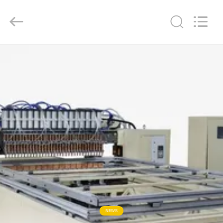
2016
-
2026
GUANGDONG
HWASHI
TECHNOLOGY
INC..
All
집
Rights
Reserved.
제
품
우
리
에
대
NEWS