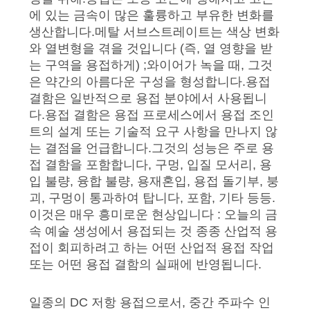
에 있는 금속이 많은 훌륭하고 부유한 변화를
블
생산합니다.메탈 서브스트레이트는 색상 변화
와 열변형을 겪을 것입니다 (즉, 열 영향을 받
로
는 구역을 용접하게) ;와이어가 녹을 때, 그것
그
은 약간의 아름다운 구성을 형성합니다.용접
결함은 일반적으로 용접 분야에서 사용됩니
다.용접 결함은 용접 프로세스에서 용접 조인
인
트의 설계 또는 기술적 요구 사항을 만나지 않
는 결점을 언급합니다.그것의 성능은 주로 용
용
접 결함을 포함합니다, 구멍, 입질 모서리, 용
입 불량, 융합 불량, 용재혼입, 용접 돌기부, 붕
문
괴, 구멍이 통과하여 탑니다, 포함, 기타 등등.
을
이것은 매우 흥미로운 현상입니다 : 오늘의 금
속 예술 생성에서 용접되는 것 종종 산업적 용
요
접이 회피하려고 하는 어떤 산업적 용접 작업
또는 어떤 용접 결함의 실패에 반영됩니다.
구
하
일종의 DC 저항 용접으로서, 중간 주파수 인