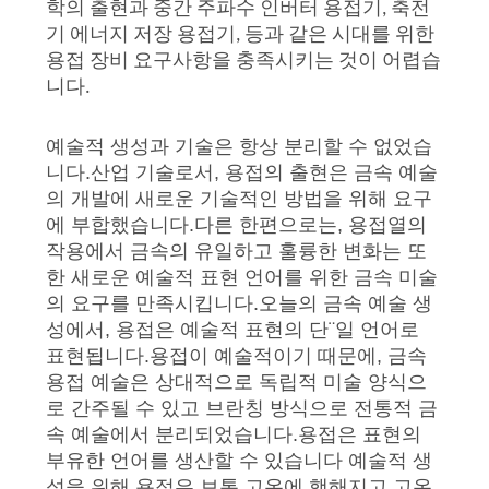
학의 출현과 중간 주파수 인버터 용접기, 축전
기 에너지 저장 용접기, 등과 같은 시대를 위한
연
용접 장비 요구사항을 충족시키는 것이 어렵습
락
니다.
주
예술적 생성과 기술은 항상 분리할 수 없었습
세
니다.산업 기술로서, 용접의 출현은 금속 예술
의 개발에 새로운 기술적인 방법을 위해 요구
요
에 부합했습니다.다른 한편으로는, 용접열의
작용에서 금속의 유일하고 훌륭한 변화는 또
한 새로운 예술적 표현 언어를 위한 금속 미술
뉴
의 요구를 만족시킵니다.오늘의 금속 예술 생
성에서, 용접은 예술적 표현의 단¨일 언어로
스
표현됩니다.용접이 예술적이기 때문에, 금속
용접 예술은 상대적으로 독립적 미술 양식으
로 간주될 수 있고 브란칭 방식으로 전통적 금
경
속 예술에서 분리되었습니다.용접은 표현의
우
부유한 언어를 생산할 수 있습니다 예술적 생
성을 위해.용접은 보통 고온에 행해지고 고온