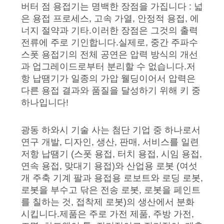
버터 점 용접기는 명백한 장점을 가집니다 : 넓
세
은 용접 프로세스, 고속 가열, 안정적 용접, 에
요
너지 절약과 기타.이러한 장점은 그것의 출력
전류에 주로 기인합니다.실제로, 중간 주파수
스폿 용접기의 전체 공연은 압력 방식의 개선
사
과 업그레이드로부터 분리할 수 없습니다.저
항 납땜기가 일종의 가압 웰딩이어서 압력은
이
다른 용접 결과와 품질을 달성하기 위해 키 중
하나입니다!
트
맵
광동 하와시 기술 사는 첨단 기업 중 하나로서
연구 개발, 디자인, 생산, 판매, 서비스를 일련
저항 납땜기 (스폿 용접, 터치 용접, 시임 용접,
사
연속 용접, 맞대기 용접)와 산업용 로봇 (여섯
개 주축 기계 팔과 용접용 로보트와 로딩 로봇,
생
로봇을 부수고 닦은 전송 로봇, 로봇을 페인트
활
를 칠하는 것, 접착제 로봇)의 생산에서 분화
시킵니다.제품은 주로 가전 제품, 주방 가전,
보