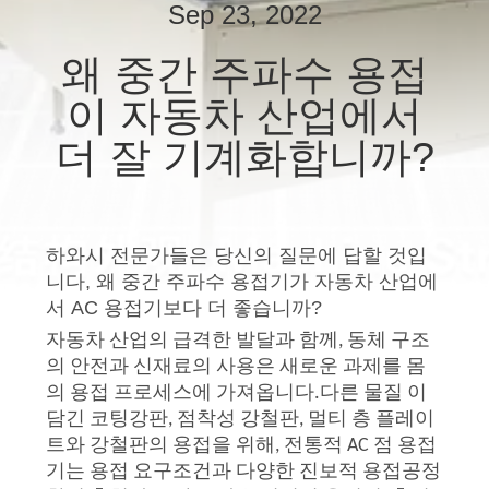
하
Sep 23, 2022
여
왜 중간 주파수 용접
이 자동차 산업에서
공
더 잘 기계화합니까?
장
여
행
하와시 전문가들은 당신의 질문에 답할 것입
니다, 왜 중간 주파수 용접기가 자동차 산업에
서 AC 용접기보다 더 좋습니까?
품
자동차 산업의 급격한 발달과 함께, 동체 구조
질
의 안전과 신재료의 사용은 새로운 과제를 몸
의 용접 프로세스에 가져옵니다.다른 물질 이
관
담긴 코팅강판, 점착성 강철판, 멀티 층 플레이
트와 강철판의 용접을 위해, 전통적 AC 점 용접
리
기는 용접 요구조건과 다양한 진보적 용접공정