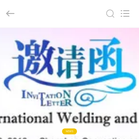
2016
-
2026
GUANGDONG
HWASHI
TECHNOLOGY
INC..
All
집
Rights
Reserved.
제
품
우
리
에
대
NEWS