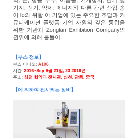
학, 군, 항공 우주, 야금술, 기계장치, 전기 및
세
기계, 전기, 약제, 에너지와 다른 관련 산업 송
이 fo의 위함 이 기업에 있는 주요한 조달과 커
요
뮤니케이션 플랫폼 기업 자원의 깊은 통합을
위한 기관과 Zonglan Exhibition Company의
권위에 의해 붙들어.
사
이
【부스 정보】
트
부스 아니오:
A106
시간:
2016~Sep 9월 21일, 23 2016년
맵
주소:
심천 협약과 전시관, 심천, 광동, 중국
【에 의하여 전시되는 장비】
사
생
활
보