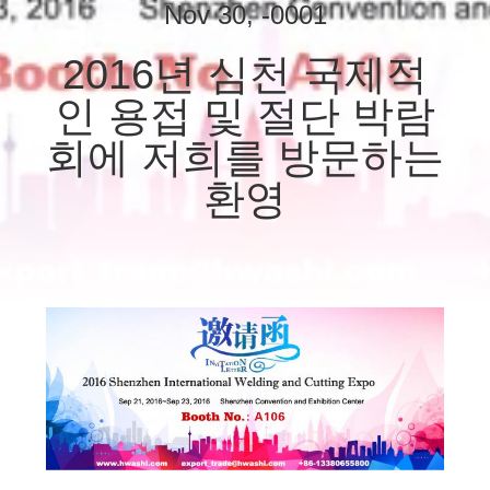
하
Nov 30, -0001
여
2016년 심천 국제적
인 용접 및 절단 박람
공
회에 저희를 방문하는
장
환영
여
행
품
질
관
리