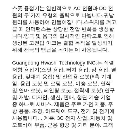
스폿 용접기는 일반적으로 AC 전원과 DC 전
블
원의 두 가지 유형의 출력으로 나뉩니다.귀납
원리를 사용하여 만들어집니다.스위치를 켜고
로
끌 때 인덕턴스는 상당한 전압 변화를 생성합
그
니다.양극 및 음극의 일시적인 단락으로 인해
생성된 고전압 아크는 결합 목적을 달성하기
위해 전극의 땜납을 녹이는 데 사용됩니다.
인
Guangdong Hwashi Technology INC.는 직렬
용
저항 용접기(스팟 용접, 터치 용접, 심 용접, 열
용접, 맞대기 용접) 및 산업용 로봇(6축 기계
문
암, 용접 로봇 및 로딩 로봇, 이송 로봇, 연삭
을
및 연마 로봇, 페인팅 로봇, 접착제 로봇) 연구
및 개발, 디자인, 생산, 판매, 첨단 기술 기업
요
중 하나로 서비스. 제품은 주로 가전 제품, 주
방 용품, 조명, 하드웨어 도구, 전기 및 전기에
구
사용됩니다. , 계측, 3C 전자 산업, 자동차 및
하
오토바이 부품, 군용 항공 및 기타 분야. 고객