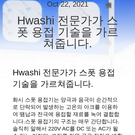
하
Oct 22, 2021
여
Hwashi 전문가가 스
폿 용접 기술을 가르
공
쳐줍니다.
장
여
행
Hwashi 전문가가 스폿 용접
기술을 가르쳐줍니다.
품
화시 스폿 용접기는 양극과 음극이 순간적으
질
로 단락되어 발생하는 고온의 아크를 이용하
관
여 땜납과 전극에 용접할 재료를 녹여 결합합
니다.스폿 용접기의 구조는 매우 간단합니다.
리
솔직히 말해서 220V AC를 DC 또는 AC가 될