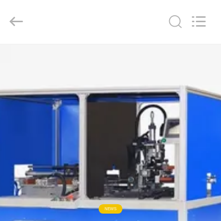
2016
-
2026
GUANGDONG
HWASHI
TECHNOLOGY
INC..
All
집
Rights
Reserved.
제
품
우
리
에
대
NEWS