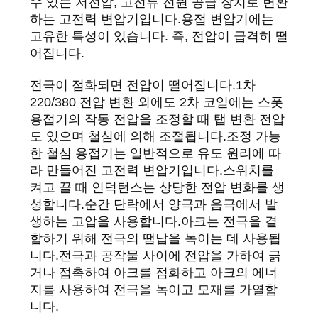
수 있는 저전압, 고전류 전원 공급 장치로 변환
하는 고전력 변압기입니다.용접 변압기에는
연
고유한 특성이 있습니다. 즉, 전압이 급격히 떨
어집니다.
락
주
전극이 점화되면 전압이 떨어집니다.1차
220/380 전압 변환 외에도 2차 코일에는 스폿
세
용접기의 작동 전압을 조정할 때 탭 변환 전압
도 있으며 철심에 의해 조절됩니다.조정 가능
요
한 철심 용접기는 일반적으로 유도 원리에 따
라 만들어진 고전력 변압기입니다.스위치를
켜고 끌 때 인덕턴스는 상당한 전압 변화를 생
뉴
성합니다.순간 단락에서 양극과 음극에서 발
스
생하는 고압을 사용합니다.아크는 전극을 결
합하기 위해 전극의 땜납을 녹이는 데 사용됩
니다.전극과 공작물 사이에 전압을 가하여 긁
경
거나 접촉하여 아크를 점화하고 아크의 에너
지를 사용하여 전극을 녹이고 모재를 가열합
우
니다.