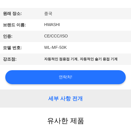
하
여
원래 장소:
중국
HWASHI
브랜드 이름:
공
CE/CCC/ISO
인증:
장
WL-MF-50K
모델 번호:
여
,
강조점:
자동적인 점용접 기계
자동적인 솔기 용접 기계
행
연락처!
품
질
세부 사항 전개
관
유사한 제품
리