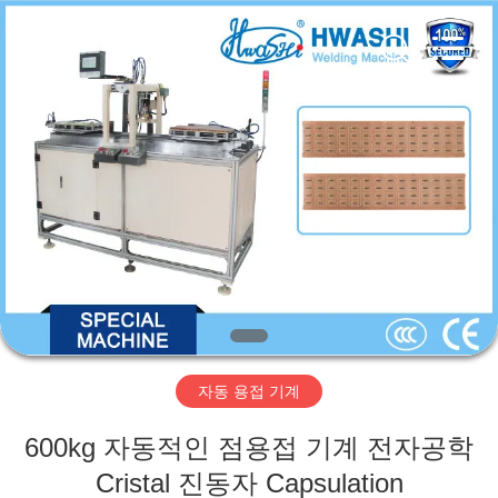
2016
-
2026
GUANGDONG
HWASHI
TECHNOLOGY
INC..
All
집
Rights
Reserved.
제
품
우
리
자동 용접 기계
에
600kg 자동적인 점용접 기계 전자공학
대
Cristal 진동자 Capsulation