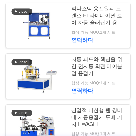
파나소닉 용접원과 트
연
랜스 EI 라미네이션 코
어 자동 술래잡기 용접
락
기
협상 가능 MOQ:1개 세트
주
연락하다
세
요
자동 피드와 핵심을 위
한 전자동 회전 테이블
점 용접기
뉴
협상 가능 MOQ:1개 세트
연락하다
스
산업적 나선형 팬 경비
경
대 자동용접기 두배 기
지 HWASHI
우
협상 가능 MOQ:1개 세트