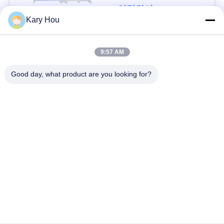
연락하다
블
Kary Hou
로
모든
9:57 AM
그
Good day, what product are you looking for?
점 용접기
철망 용접기
인
콘덴서 용접기
싱크 용접기
용
문
IBC 용접기
산업 용접 로봇
을
축전기 출력 용접 기
요
dc 용접 기계
계
구
하